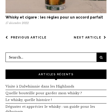
Whisky et cigare : les règles pour un accord parfait
17 décembre 2022
NAVIGATION
PREVIOUS ARTICLE
NEXT ARTICLE
DE
L’ARTICLE
ARTICLES RÉCENTS
Visite à Dalwhinnie dans les Highlands
Quelle bouteille pour garder mon whisky ?
Le whisky, quelle histoire !
Déguster et apprécier le whisky : un guide pour les
débutants