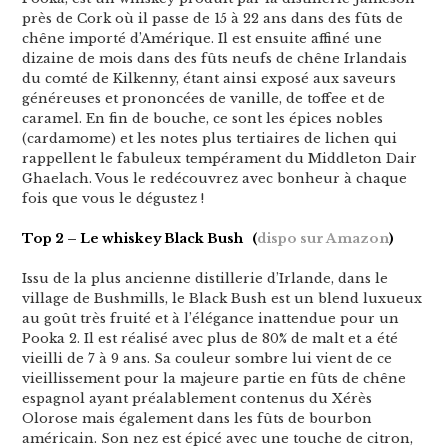
près de Cork où il passe de 15 à 22 ans dans des fûts de
chêne importé d’Amérique. Il est ensuite affiné une
dizaine de mois dans des fûts neufs de chêne Irlandais
du comté de Kilkenny, étant ainsi exposé aux saveurs
généreuses et prononcées de vanille, de toffee et de
caramel. En fin de bouche, ce sont les épices nobles
(cardamome) et les notes plus tertiaires de lichen qui
rappellent le fabuleux tempérament du Middleton Dair
Ghaelach. Vous le redécouvrez avec bonheur à chaque
fois que vous le dégustez !
Top 2 – Le whiskey
Black Bush (
dispo sur Amazon
)
Issu de la plus ancienne distillerie d’Irlande, dans le
village de Bushmills, le Black Bush est un blend luxueux
au goût très fruité et à l’élégance inattendue pour un
Pooka 2. Il est réalisé avec plus de 80% de malt et a été
vieilli de 7 à 9 ans. Sa couleur sombre lui vient de ce
vieillissement pour la majeure partie en fûts de chêne
espagnol ayant préalablement contenus du Xérès
Olorose mais également dans les fûts de bourbon
américain. Son nez est épicé avec une touche de citron,